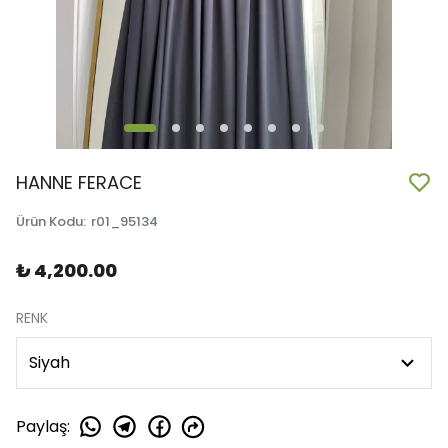
HANNE FERACE
Ürün Kodu
:
r01_95134
₺ 4,200.00
RENK
Paylaş
: