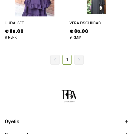
HUDAI SET
VERA DSCHILBAB
€ 86.00
€ 86.00
9 RENK
9 RENK
1
Üyelik