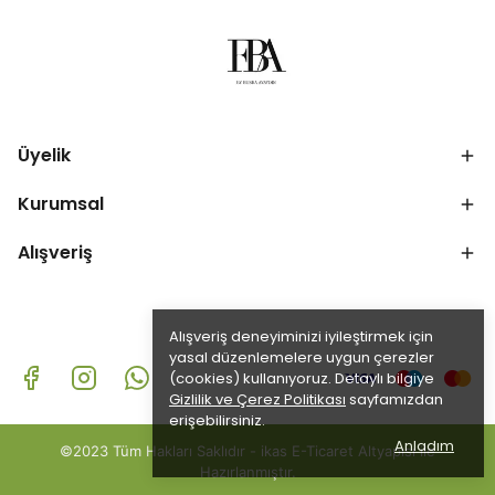
Üyelik
Kurumsal
Alışveriş
Alışveriş deneyiminizi iyileştirmek için
yasal düzenlemelere uygun çerezler
(cookies) kullanıyoruz. Detaylı bilgiye
Gizlilik ve Çerez Politikası
sayfamızdan
erişebilirsiniz.
Anladım
©2023 Tüm Hakları Saklıdır - ikas E-Ticaret
Altyapısı ile
Hazırlanmıştır.