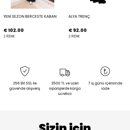
YENİ SEZON BERCESTE KABAN
ALYA TRENÇ
€ 102.00
€ 92.00
2 RENK
2 RENK
256 Bit SSL ile
3500 TL ve üzeri
7 iş günü içerisinde
güvende alışveriş
siparişlerde kargo
iade
ücretsiz
Sizin için