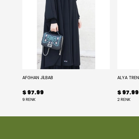
AFGHAN JİLBAB
ALYA TRE
$ 97.99
$ 97.99
9 RENK
2 RENK