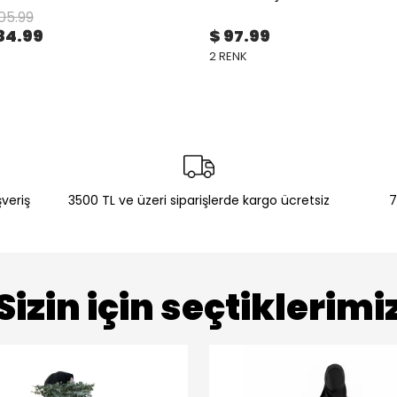
105.99
84.99
$ 97.99
2 RENK
şveriş
3500 TL ve üzeri siparişlerde kargo ücretsiz
7
Sizin için seçtiklerimi